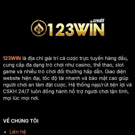
Trụ Sở đẳng cấp tại Manila
Với trụ sở chính đặt tại Manila, Philippines- một
trong những trung tâm tài chính và giải trí sôi động
nhất châu Á, 123Win khẳng định vị thế vững chắc
trong ngành giải trí trực tuyến quốc tế. Địa điểm
chiến lược này không chỉ giúp 123Win tiếp cận
nhanh chóng với công nghệ tiên tiến nhất mà còn
tạo điều kiện thuận lợi để xây dựng mạng lưới đối tác
123WIN
là địa chỉ giải trí cá cược trực tuyến hàng đầu,
rộng lớn, phục vụ hiệu quả nhu cầu đa dạng của
cung cấp đa dạng trò chơi như casino, thể thao, slot
người chơi.
game và nhiều trò chơi đổi thưởng hấp dẫn. Giao diện
website hiện đại, tốc độ tải nhanh và bảo mật cao giúp
Giấy phép và tính pháp lý cụ thể
người chơi an tâm đặt cược. Hệ thống nạp/rút tiện lợi và
CSKH 24/7 luôn đồng hành hỗ trợ người chơi tận tình,
Hoạt động dưới sự giám sát chặt chẽ và cấp phép bở
mọi lúc mọi nơi.
PAGCOR cùng các tổ chức quản lý cờ bạc quốc tế
uy tín khác, đảm bảo môi trường giải trí minh bạch,
hợp pháp và an toàn cho người chơi. Việc sở hữu
những giấy phép danh giá này chứng minh cam kết
VỀ CHÚNG TÔI
nghiêm túc của 123Win về việc tuân thủ luật pháp
Liên hệ
quốc tế, bảo vệ quyền lợi người chơi và duy trì các