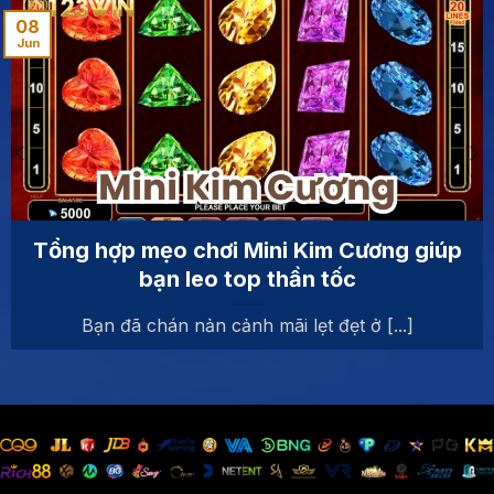
phong trong lĩnh vực giải trí trực tuyến, luôn đi đầu
08
trong việc cung cấp dịch vụ giải trí chất lượng cao
Jun
đến cộng đồng người chơi. Với hơn 5 năm hình
thành và phát triển, 123Win đã nhanh chóng xây
dựng danh tiếng vững chắc trên thị trường, thu hút
hàng triệu người dùng thường xuyên và trở thành
thương hiệu được người chơi tin tưởng lựa chọn.
Tổng hợp mẹo chơi Mini Kim Cương giúp
bạn leo top thần tốc
Bạn đã chán nản cảnh mãi lẹt đẹt ở [...]
Tổng quan về nền tảng