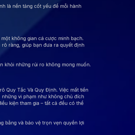
h là nền tảng cốt yếu để mỗi hành
a một không gian cá cược minh bạch.
n rõ ràng, giúp bạn đưa ra quyết định
bạn khỏi những rủi ro không mong muốn.
rõ Quy Tắc Và Quy Định. Việc mất tiền
 do những vi phạm như không chủ đích
ều kiện tham gia – tất cả đều có thể
g bằng và bảo vệ trọn vẹn quyền lợi