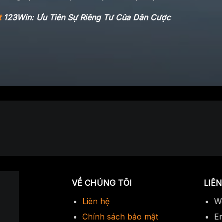
t
123Win: Ưu Tiên Sự Riêng Tư Của Dân Cược
VỀ CHÚNG TÔI
LIÊ
Liên hệ
W
Chính sách bảo mật
E