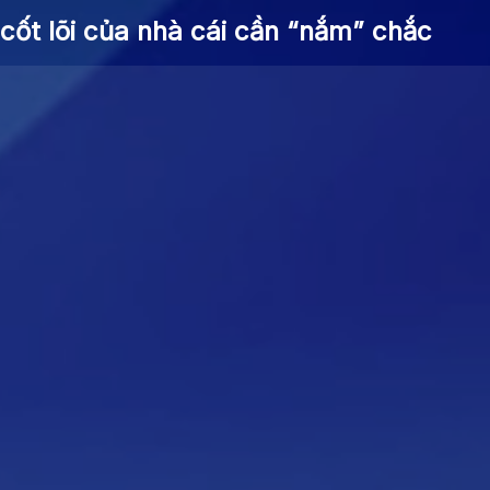
ốt lõi của nhà cái cần “nắm” chắc