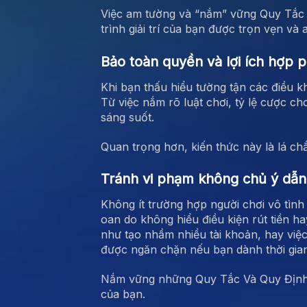
Việc am tường và “nắm” vững Quy Tắc 
trình giải trí của bạn được trọn vẹn và 
Bảo toàn quyền và lợi ích hợp 
Khi bạn thấu hiểu tường tận các điều 
Từ việc nắm rõ luật chơi, tỷ lệ cược c
sáng suốt.
Quan trọng hơn, kiến thức này là lá c
Tránh vi phạm không chủ ý dẫn 
Không ít trường hợp người chơi vô tìn
oan do không hiểu điều kiện rút tiền 
như tạo nhầm nhiều tài khoản, hay việc
được ngăn chặn nếu bạn dành thời gian
Nắm vững những Quy Tắc Và Quy Định 1
của bạn.