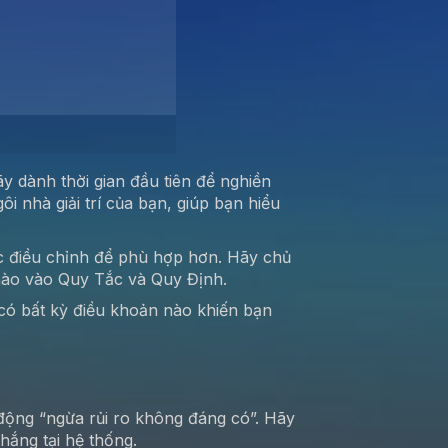
y dành thời gian đầu tiên để nghiền
 nhà giải trí của bạn, giúp bạn hiểu
ợc điều chỉnh để phù hợp hơn. Hãy chủ
 nào vào Quy Tắc và Quy Định.
có bất kỳ điều khoản nào khiến bạn
 động “ngừa rủi ro không đáng có”. Hãy
hắng tại hệ thống.