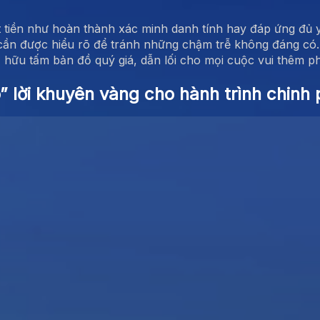
rút tiền như hoàn thành xác minh danh tính hay đáp ứng đ
 cần được hiểu rõ để tránh những chậm trễ không đáng có
 hữu tấm bản đồ quý giá, dẫn lối cho mọi cuộc vui thêm phầ
” lời khuyên vàng cho hành trình chinh