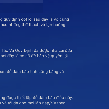
 quy định cốt lõi sau đây là vô cùng
phục những thử thách và tận hưởng
uy Tắc Và Quy Định đã được nhà cái đưa
ởi đây là cơ sở để bảo vệ quyền lợi
oản để đảm bảo tính công bằng và
ảng được thiết lập để đảm bảo điều này.
 và tối đa cho mỗi lần nạp/rút theo